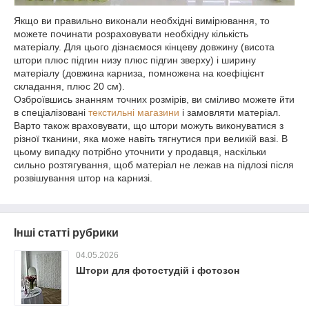
Якщо ви правильно виконали необхідні вимірювання, то
можете починати розраховувати необхідну кількість
матеріалу. Для цього дізнаємося кінцеву довжину (висота
штори плюс підгин низу плюс підгин зверху) і ширину
матеріалу (довжина карниза, помножена на коефіцієнт
складання, плюс 20 см).
Озброївшись знанням точних розмірів, ви сміливо можете йти
в спеціалізовані
текстильні магазини
і замовляти матеріал.
Варто також враховувати, що штори можуть виконуватися з
різної тканини, яка може навіть тягнутися при великій вазі. В
цьому випадку потрібно уточнити у продавця, наскільки
сильно розтягування, щоб матеріал не лежав на підлозі після
розвішування штор на карнизі.
Інші статті рубрики
04.05.2026
Штори для фотостудій і фотозон