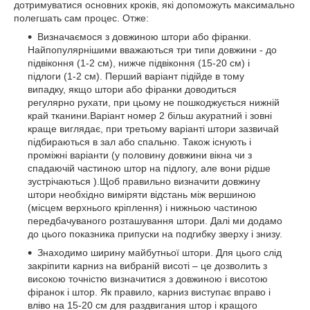
дотримуватися основних кроків, які допоможуть максимально
полегшать сам процес. Отже:
Визначаємося з довжиною штори або фіранки.
Найпопулярнішими вважаються три типи довжини - до
підвіконня (1-2 см), нижче підвіконня (15-20 см) і
підлоги (1-2 см). Перший варіант підійде в тому
випадку, якщо штори або фіранки доводиться
регулярно рухати, при цьому не пошкоджується нижній
край тканини.Варіант номер 2 більш акуратний і зовні
краще виглядає, при третьому варіанті штори зазвичай
підбираються в зал або спальню. Також існують і
проміжні варіанти (у половину довжини вікна чи з
спадаючій частиною штор на підлогу, але вони рідше
зустрічаються ).Щоб правильно визначити довжину
штори необхідно виміряти відстань між вершиною
(місцем верхнього кріплення) і нижньою частиною
передбачуваного розташування штори. Далі ми додамо
до цього показника припуски на подгибку зверху і знизу.
Знаходимо ширину майбутньої штори. Для цього слід
закріпити карниз на вибраній висоті – це дозволить з
високою точністю визначитися з довжиною і висотою
фіранок і штор. Як правило, карниз виступає вправо і
вліво на 15-20 см для раздвигания штор і кращого