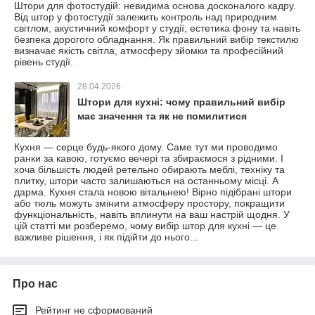
Штори для фотостудій: невидима основа досконалого кадру.
Від штор у фотостудії залежить контроль над природним
світлом, акустичний комфорт у студії, естетика фону та навіть
безпека дорогого обладнання. Як правильний вибір текстилю
визначає якість світла, атмосферу зйомки та професійний
рівень студії.
28.04.2026
Штори для кухні: чому правильний вибір
має значення та як не помилитися
Кухня — серце будь-якого дому. Саме тут ми проводимо
ранки за кавою, готуємо вечері та збираємося з рідними. І
хоча більшість людей ретельно обирають меблі, техніку та
плитку, штори часто залишаються на останньому місці. А
дарма. Кухня стала новою вітальнею! Вірно підібрані штори
або тюль можуть змінити атмосферу простору, покращити
функціональність, навіть вплинути на ваш настрій щодня. У
цій статті ми розберемо, чому вибір штор для кухні — це
важливе рішення, і як підійти до нього...
Про нас
Рейтинг не сформований