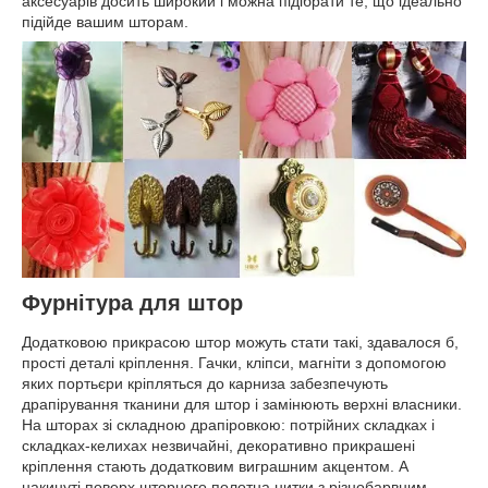
аксесуарів досить широкий і можна підібрати те, що ідеально
підійде вашим шторам.
Фурнітура для штор
Додатковою прикрасою штор можуть стати такі, здавалося б,
прості деталі кріплення. Гачки, кліпси, магніти з допомогою
яких портьєри кріпляться до карниза забезпечують
драпірування тканини для штор і замінюють верхні власники.
На шторах зі складною драпіровкою: потрійних складках і
складках-келихах незвичайні, декоративно прикрашені
кріплення стають додатковим виграшним акцентом. А
накинуті поверх шторного полотна нитки з різнобарвним