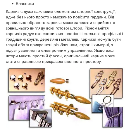
Власники.
Карниз є дуже важливим елементом шторної конструкції,
адже без нього просто неможливо повісити гардини. Від
правильно обраного карниза може залежати сприйняття
зовнішнього вигляду всієї готової штори. Різноманіття
карнизів радує око споживача: настінні і стельові, профільні і
традиційні круглі, дерев'яні і металеві. Карнизи можуть бути
гладкі або ж прикрашені різьбленням, строгі і химерні, з
підсвічуванням та електронним управлінням. Якщо ваші
штори мають простий фасон, оригінальний карниз може
стати справжньою прикрасою віконного простору.