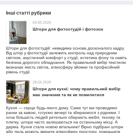
Інші статті рубрики
04.05.2026
Штори для фотостудій і фотозон
Штори для фотостудій: невидима основа досконалого кадру.
Від штор у фотостудії залежить контроль над природним
світлом, акустичний комфорт у студії, естетика фону та навіть
безпека дорогого обладнання. Як правильний вибір текстилю
визначає якість світла, атмосферу зйомки та професійний
рівень студії.
28.04.2026
Штори для кухні: чому правильний вибір
має значення та як не помилитися
Кухня — серце будь-якого дому. Саме тут ми проводимо
ранки за кавою, готуємо вечері та збираємося з рідними. І
хоча більшість людей ретельно обирають меблі, техніку та
плитку, штори часто залишаються на останньому місці. А
дарма. Кухня стала новою вітальнею! Вірно підібрані штори
або тюль можуть змінити атмосферу простору, покращити