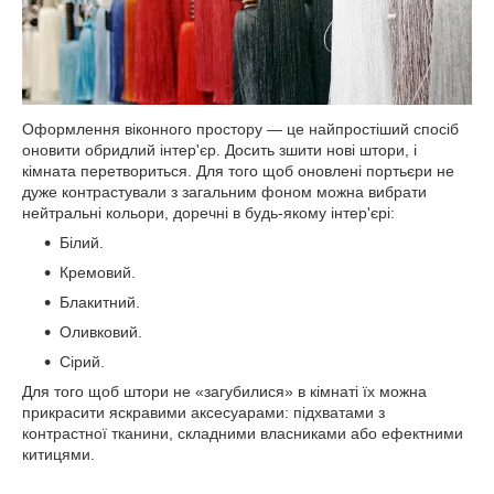
Оформлення віконного простору — це найпростіший спосіб
оновити обридлий інтер'єр. Досить зшити нові штори, і
кімната перетвориться. Для того щоб оновлені портьєри не
дуже контрастували з загальним фоном можна вибрати
нейтральні кольори, доречні в будь-якому інтер'єрі:
Білий.
Кремовий.
Блакитний.
Оливковий.
Сірий.
Для того щоб штори не «загубилися» в кімнаті їх можна
прикрасити яскравими аксесуарами: підхватами з
контрастної тканини, складними власниками або ефектними
китицями.