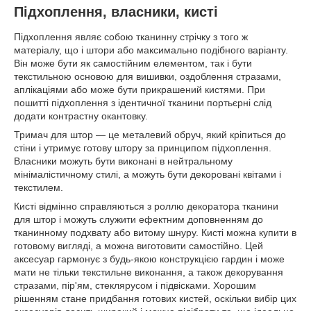
Підхоплення, власники, кисті
Підхоплення являє собою тканинну стрічку з того ж
матеріалу, що і штори або максимально подібного варіанту.
Він може бути як самостійним елементом, так і бути
текстильною основою для вишивки, оздоблення стразами,
аплікаціями або може бути прикрашений кистями. При
пошитті підхоплення з ідентичної тканини портьєрні слід
додати контрастну окантовку.
Тримач для штор ― це металевий обруч, який кріпиться до
стіни і утримує готову штору за принципом підхоплення.
Власники можуть бути виконані в нейтральному
мінімалістичному стилі, а можуть бути декоровані квітами і
текстилем.
Кисті відмінно справляються з роллю декоратора тканини
для штор і можуть служити ефектним доповненням до
тканинному подхвату або витому шнуру. Кисті можна купити в
готовому вигляді, а можна виготовити самостійно. Цей
аксесуар гармонує з будь-якою конструкцією гардин і може
мати не тільки текстильне виконання, а також декорування
стразами, пір'ям, стеклярусом і підвісками. Хорошим
рішенням стане придбання готових кистей, оскільки вибір цих