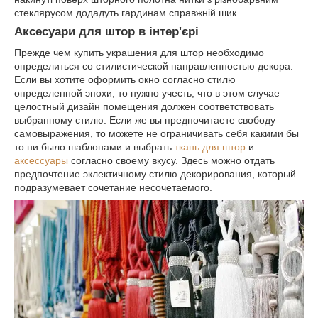
стеклярусом додадуть гардинам справжній шик.
Аксесуари для штор в інтер'єрі
Прежде чем купить украшения для штор необходимо
определиться со стилистической направленностью декора.
Если вы хотите оформить окно согласно стилю
определенной эпохи, то нужно учесть, что в этом случае
целостный дизайн помещения должен соответствовать
выбранному стилю. Если же вы предпочитаете свободу
самовыражения, то можете не ограничивать себя какими бы
то ни было шаблонами и выбрать
ткань для штор
и
аксессуары
согласно своему вкусу. Здесь можно отдать
предпочтение эклектичному стилю декорирования, который
подразумевает сочетание несочетаемого.