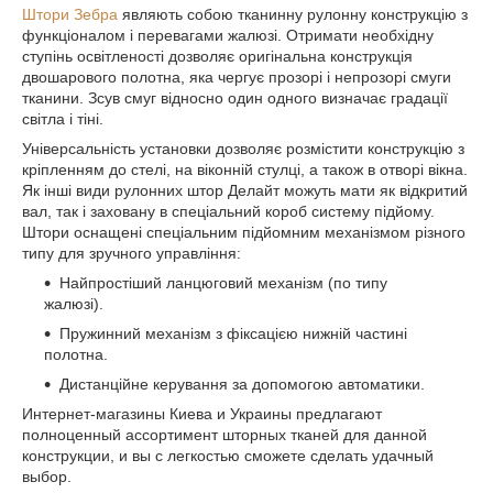
Штори Зебра
являють собою тканинну рулонну конструкцію з
функціоналом і перевагами жалюзі. Отримати необхідну
ступінь освітленості дозволяє оригінальна конструкція
двошарового полотна, яка чергує прозорі і непрозорі смуги
тканини. Зсув смуг відносно один одного визначає градації
світла і тіні.
Універсальність установки дозволяє розмістити конструкцію з
кріпленням до стелі, на віконній стулці, а також в отворі вікна.
Як інші види рулонних штор Делайт можуть мати як відкритий
вал, так і заховану в спеціальний короб систему підйому.
Штори оснащені спеціальним підйомним механізмом різного
типу для зручного управління:
Найпростіший ланцюговий механізм (по типу
жалюзі).
Пружинний механізм з фіксацією нижній частині
полотна.
Дистанційне керування за допомогою автоматики.
Интернет-магазины Киева и Украины предлагают
полноценный ассортимент шторных тканей для данной
конструкции, и вы с легкостью сможете сделать удачный
выбор.