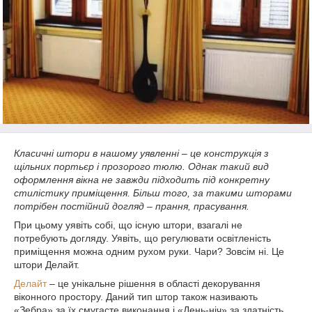
Класичні штори в нашому уявленні – це конструкція з
щільних портьєр і прозорого тюлю. Однак такий вид
оформлення вікна не завжди підходить під конкретну
стилістику приміщення. Більш того, за такими шторами
потрібен постійний догляд – прання, прасування.
При цьому уявіть собі, що існую штори, взагалі не
потребують догляду. Уявіть, що регулювати освітленість
приміщення можна одним рухом руки. Чари? Зовсім ні. Це
штори Делайт.
Делайт
– це унікальне рішення в області декорування
віконного простору. Даний тип штор також називають
«Зебра» за їх смугасте виконання і «День-ніч» за здатність