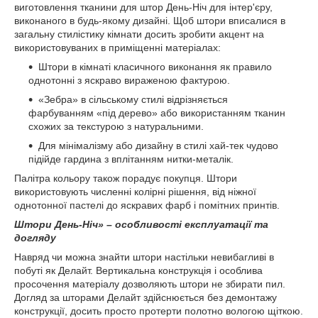
виготовлення тканини для штор День-Ніч для інтер'єру,
виконаного в будь-якому дизайні. Щоб штори вписалися в
загальну стилістику кімнати досить зробити акцент на
використовуваних в приміщенні матеріалах:
Штори в кімнаті класичного виконання як правило
однотонні з яскраво вираженою фактурою.
«Зебра» в сільському стилі відрізняється
фарбуванням «під дерево» або використанням тканин
схожих за текстурою з натуральними.
Для мінімалізму або дизайну в стилі хай-тек чудово
підійде гардина з вплітанням нитки-металік.
Палітра кольору також порадує покупця. Штори
використовують численні колірні рішення, від ніжної
однотонної пастелі до яскравих фарб і помітних принтів.
Штори День-Ніч» – особливості експлуатації та
догляду
Навряд чи можна знайти штори настільки невибагливі в
побуті як Делайт. Вертикальна конструкція і особлива
просочення матеріалу дозволяють штори не збирати пил.
Догляд за шторами Делайт здійснюється без демонтажу
конструкції, досить просто протерти полотно вологою щіткою.